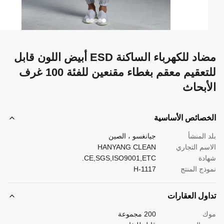
مضاد للكهرباء الساكنة ESD أبيض اللون قابل
للتعقيم معقم بغطاء مقنعين للفئة 100 غرف
أبحاث
صائص الأساسية
 المنشأ
جيانغسو ، الصين
سم التجاري
HANYANG CLEAN
دة
CE,SGS,ISO9001,ETC.
ذج المنتج
H-1117
ول العقارات
ك
200 مجموعة