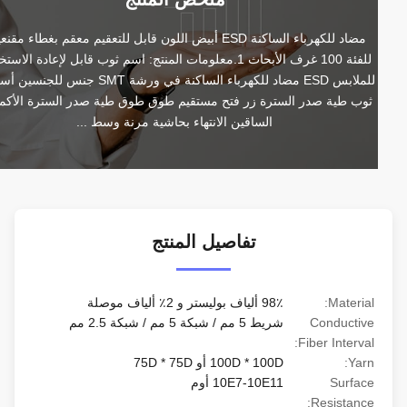
مضاد للكهرباء الساكنة ESD أبيض اللون قابل للتعقيم معقم بغطاء مقنعين 
للفئة 100 غرف الأبحاث 1.معلومات المنتج: اسم ثوب قابل لإعادة الاستخدام 
للملابس ESD مضاد للكهرباء الساكنة في ورشة SMT جنس للجنسين أسلوب 
ثوب طية صدر السترة زر فتح مستقيم طوق طوق طية صدر السترة الأكمام / 
الساقين الانتهاء بحاشية مرنة وسط ...
تفاصيل المنتج
Material:
98٪ ألياف بوليستر و 2٪ ألياف موصلة
Conductive
شريط 5 مم / شبكة 5 مم / شبكة 2.5 مم
Fiber Interval:
Yarn:
100D * 100D أو 75D * 75D
Surface
10E7-10E11 أوم
Resistance: