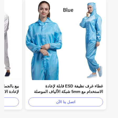
غطاء غرف نظيفة ESD قابلة لإعادة
بيع بالجملة شعار
الاستخدام مع 5mm شبكة الألياف الموصلة
ومقاومة السطح 106-107Ohm في الأحجام S
مقاومة سطح 106-107Ohm
اتصل بنا الآن
إلى 4XL