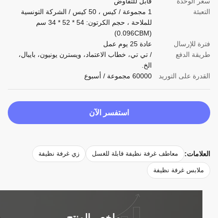
 الوحدة
قابل للتفاوض
بئة
1 مجموعة / كيس ، 50 كيس / الشركة التونسية
للملاحة ، حجم الكرتون: 54 * 52 * 34 سم
(0.096CBM)
ة للإرسال
عادة 25 يوم عمل
قة الدفع
/ تي تي، خطاب الاعتماد، ويسترن يونيون، بايبال،
الخ.
درة على التوريد
60000 مجموعة / أسبوع
استفسر الآن
لامات:
معاطف غرفة نظيفة قابلة للغسل
زي غرفة نظيفة
لابس غرفة نظيفة
ملخص المنتج