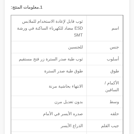
1.معلومات المنتج:
ثوب قابل لإعادة الاستخدام للملابس
اسم
ESD مضاد للكهرباء الساكنة في ورشة
SMT
جنس
للجنسين
أسلوب
ثوب طية صدر السترة زر فتح مستقيم
طوق
طوق طية صدر السترة
الأكمام /
الانتهاء بحاشية مرنة
الساقين
وسط
بدون تعديل مرن
حلقه
صدره الأيسر في الأمام
جيب القلم
الذراع الأيسر