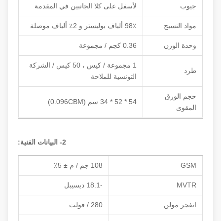
جيوب
لأسفل على كلا الجانبين في المقدمة
مواد النسيج
98٪ ألياف بوليستر و 2٪ ألياف موصلة
وحدة الوزن
0.36 كجم / مجموعة
1 مجموعة / كيس ، 50 كيس / الشركة
طرد
التونسية للملاحة
حجم الورق
54 * 52 * 34 سم (0.096CBM)
المقوى
2- البيانات الفنية:
GSM
108 جم / م ± 5٪
MVTR
-18.1 ديسيبل
انفجر مولن
280 / فولت