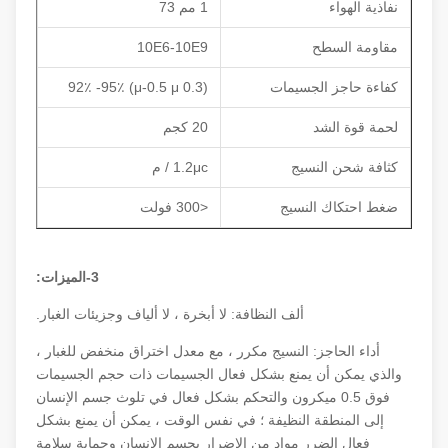
نفاذية الهواء
1 مم 73
مقاومة السطح
10E6-10E9
كفاءة حاجز الجسيمات
(0.3 μ-0.5 μ) 92٪ -95٪
لحمة قوة الشد
20 كجم
كثافة شحن النسيج
1.2μc / م
ضغط احتكاك النسيج
<300 فولت
3-الميزات:
ألف النظافة: لا أبخرة ، لا ألياف وجزيئات الغبار.
أداء الحاجز: النسيج مكرر ، مع معدل اختراق منخفض للغبار ،
والذي يمكن أن يمنع بشكل فعال الجسيمات ذات حجم الجسيمات
فوق 0.5 ميكرون والتحكم بشكل فعال في تلوث جسم الإنسان
إلى المنطقة النظيفة ؛ في نفس الوقت ، يمكن أن يمنع بشكل
فعال الضرر مواد من الإضرار بجسم الإنسان وحماية سلامة