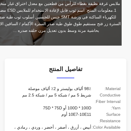
ملابس غرفة نظيفة بغطاء للرأس من قطعتين مع معدل اختراق غبار منخفض 
1.معلومات المنتج: اسم ثوب قابل لإعادة الاستخدام للملابس ESD مضاد 
للكهرباء الساكنة في ورشة SMT جنس للجنسين أسلوب ثوب طية صدر 
السترة زر فتح مستقيم طوق طوق طية صدر السترة الأكمام / الساقين الانتهاء 
بحاشية مرنة وسط بدون تعديل مرن حلقه صدره ...
تفاصيل المنتج
Material:
98٪ ألياف بوليستر و 2٪ ألياف موصلة
Conductive
شريط 5 مم / شبكة 5 مم / شبكة 2.5 مم
Fiber Interval:
Yarn:
100D * 100D أو 75D * 75D
Surface
10E7-10E11 أوم
Resistance:
Color Available:
أبيض ، أزرق ، أصفر ، أخضر ، وردي ، رمادي ،