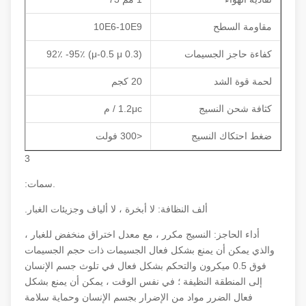
مقاومة السطح
10E6-10E9
كفاءة حاجز الجسيمات
(0.3 μ-0.5 μ) 92٪ -95٪
لحمة قوة الشد
20 كجم
كثافة شحن النسيج
1.2μc / م
ضغط احتكاك النسيج
<300 فولت
3
.سمات:
ألف النظافة: لا أبخرة ، لا ألياف وجزيئات الغبار.
أداء الحاجز: النسيج مكرر ، مع معدل اختراق منخفض للغبار ،
والذي يمكن أن يمنع بشكل فعال الجسيمات ذات حجم الجسيمات
فوق 0.5 ميكرون والتحكم بشكل فعال في تلوث جسم الإنسان
إلى المنطقة النظيفة ؛ في نفس الوقت ، يمكن أن يمنع بشكل
فعال الضرر مواد من الإضرار بجسم الإنسان وحماية سلامة