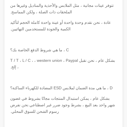
تتوفر عينات مجانية ، مثل الملابس والأحذية والمناديل وغيرها من
الملحقات ذات الصلة ، ولكن المماسح.
عادة ، نحن نقدم وحدة واحدة أو عينة واحدة كاملة الحجم لتأكيد
الكمية والجودة للمستخدمين النهائيين.
C ، ما هي شروط الدفع الخاصة بك؟
بشكل عام ، نحن نقبل T / T ، L / C ، ، western union ، Paypal
، إلخ.
D ، ما هي مدة الضمان لملابس ESD المضادة للكهرباء الساكنة؟
بشكل عام ، يمكن استبدال المنتجات مجانًا بشروط في غضون
شهر واحد بعد البيع ، بشرط وجود ضرر غير اصطناعي.نحن نفرض
رسوم الشحن للسوق المحلي.