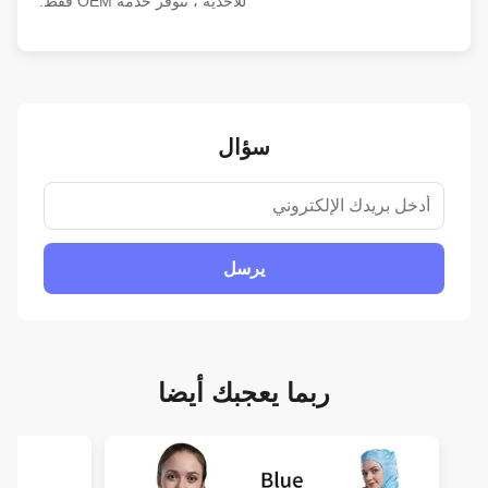
للأحذية ، تتوفر خدمة OEM فقط.
سؤال
يرسل
ربما يعجبك أيضا