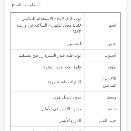
1.معلومات المنتج:
ثوب قابل لإعادة الاستخدام للملابس
اسم
ESD مضاد للكهرباء الساكنة في ورشة
SMT
جنس
للجنسين
أسلوب
ثوب طية صدر السترة زر فتح مستقيم
طوق
طوق طية صدر السترة
الأكمام /
الانتهاء بحاشية مرنة
الساقين
وسط
بدون تعديل مرن
حلقه
صدره الأيسر في الأمام
جيب القلم
الذراع الأيسر