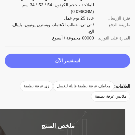
للملاحة ، حجم الكرتون: 54 * 52 * 34 سم
(0.096CBM)
ة للإرسال
عادة 25 يوم عمل
قة الدفع
/ تي تي، خطاب الاعتماد، ويسترن يونيون، بايبال،
الخ.
درة على التوريد
60000 مجموعة / أسبوع
استفسر الآن
لامات:
معاطف غرفة نظيفة قابلة للغسل
زي غرفة نظيفة
لابس غرفة نظيفة
ملخص المنتج