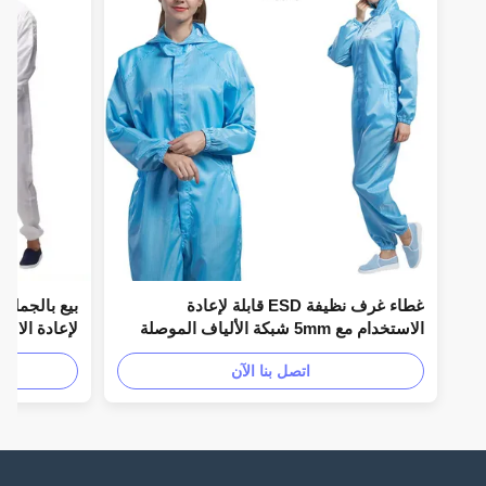
غطاء غرف نظيفة ESD قابلة لإعادة
بيع بالجملة شعار
الاستخدام مع 5mm شبكة الألياف الموصلة
ومقاومة السطح 106-107Ohm في الأحجام S
مقاومة سطح 106-107Ohm
اتصل بنا الآن
إلى 4XL