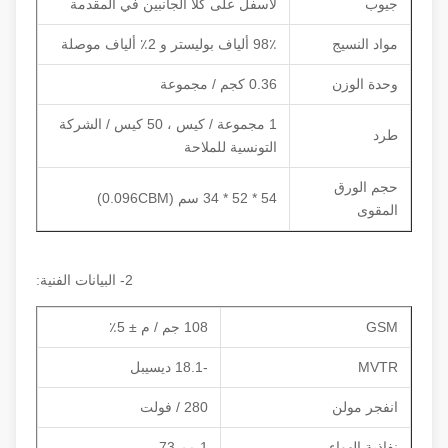
جيوب
لأسفل على كلا الجانبين في المقدمة
مواد النسيج
98٪ ألياف بوليستر و 2٪ ألياف موصلة
وحدة الوزن
0.36 كجم / مجموعة
1 مجموعة / كيس ، 50 كيس / الشركة
طرد
التونسية للملاحة
حجم الورق
54 * 52 * 34 سم (0.096CBM)
المقوى
2- البيانات الفنية:
GSM
108 جم / م ± 5٪
MVTR
-18.1 ديسيبل
انفجر مولن
280 / فولت
نفاذية الهواء
1 مم 73