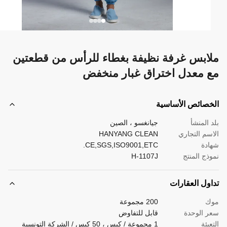
ابس غرفة نظيفة بغطاء للرأس من قطعتين
 معدل اختراق غبار منخفض
صائص الأساسية
 المنشأ
جيانغسو ، الصين
سم التجاري
HANYANG CLEAN
دة
CE,SGS,ISO9001,ETC.
ذج المنتج
H-1107J
ول العقارات
ك
200 مجموعة
 الوحدة
قابل للتفاوض
بئة
1 مجموعة / كيس ، 50 كيس / الشركة التونسية