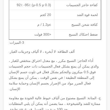
كفاءة حاجز الجسيمات
(0.3 μ-0.5 μ) 92٪ -95٪
لحمة قوة الشد
20 كجم
كثافة شحن النسيج
1.2μc / م
ضغط احتكاك النسيج
<300 فولت
3-الميزات:
ألف النظافة: لا أبخرة ، لا ألياف وجزيئات الغبار.
أداء الحاجز: النسيج مكرر ، مع معدل اختراق منخفض للغبار ،
والذي يمكن أن يمنع بشكل فعال الجسيمات ذات حجم الجسيمات
فوق 0.5 ميكرون والتحكم بشكل فعال في تلوث جسم الإنسان
إلى المنطقة النظيفة ؛ في نفس الوقت ، يمكن أن يمنع بشكل
فعال الضرر مواد من الإضرار بجسم الإنسان وحماية سلامة
الإنسان.
ج- المتانة: النسيج مصنوع من ألياف خيوط عالية الجودة مع مقاومة
ممتازة للشد والشيخوخة ، مما يضمن أنه يمكن أن يلبي المتطلبات
بعد 100 مرة من الغسيل في غرفة نظيفة.