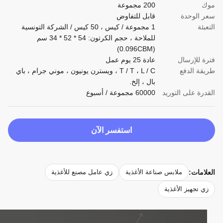
ك
200 مجموعة
 الوحدة
قابل للتفاوض
بئة
1 مجموعة / كيس ، 50 كيس / الشركة التونسية
للملاحة ، حجم الكرتون: 54 * 52 * 34 سم
(0.096CBM)
ة للإرسال
عادة 25 يوم عمل
قة الدفع
T / T ، L / C ، ويسترن يونيون ، موني جرام ، باي
بال ، إلخ.
درة على التوريد
60000 مجموعة / أسبوع
استفسر الآن
لامات:
ملابس صناعة الأغذية
زي عامل مصنع للأغذية
ي تجهيز الأغذية