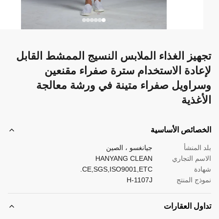
هيز الغذاء الملابس النسيج الممشط القابل
عادة الاستخدام سترة صفراء مقنعين
راويل صفراء متينة في ورشة معالجة
أغذية
صائص الأساسية
 المنشأ
جيانغسو ، الصين
سم التجاري
HANYANG CLEAN
دة
CE,SGS,ISO9001,ETC.
ذج المنتج
H-1107J
ول العقارات