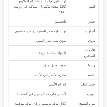
ثوب قابل لإعادة الاستخدام للملابس
اسم
ESD مضاد للكهرباء الساكنة في ورشة
SMT
جنس
للجنسين
أسلوب
ثوب طية صدر السترة زر فتح مستقيم
طوق
طوق طية صدر السترة
الأكمام /
الانتهاء بحاشية مرنة
الساقين
وسط
بدون تعديل مرن
حلقه
صدره الأيسر في الأمام
جيب القلم
الذراع الأيسر
جيوب
لأسفل على كلا الجانبين في المقدمة
مواد النسيج
98٪ ألياف بوليستر و 2٪ ألياف موصلة