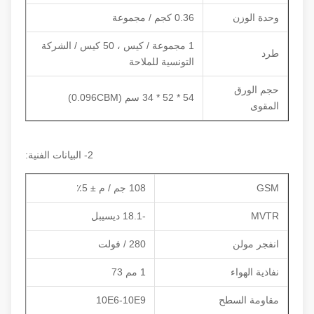
وحدة الوزن
0.36 كجم / مجموعة
1 مجموعة / كيس ، 50 كيس / الشركة
طرد
التونسية للملاحة
حجم الورق
54 * 52 * 34 سم (0.096CBM)
المقوى
2- البيانات الفنية:
GSM
108 جم / م ± 5٪
MVTR
-18.1 ديسيبل
انفجر مولن
280 / فولت
نفاذية الهواء
1 مم 73
مقاومة السطح
10E6-10E9