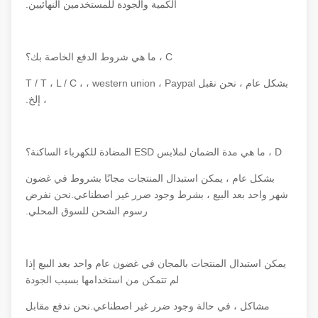
الكمية والجودة للمستخدمين النهائيين.
C ، ما هي شروط الدفع الخاصة بك؟
بشكل عام ، نحن نقبل T / T ، L / C ، ، western union ، Paypal
، إلخ.
D ، ما هي مدة الضمان لملابس ESD المضادة للكهرباء الساكنة؟
بشكل عام ، يمكن استبدال المنتجات مجانًا بشروط في غضون
شهر واحد بعد البيع ، بشرط وجود ضرر غير اصطناعي.نحن نفرض
رسوم الشحن للسوق المحلي.
يمكن استبدال المنتجات بالمجان في غضون عام واحد بعد البيع إذا
لم تتمكن من استخدامها بسبب الجودة
مشاكل ، في حالة وجود ضرر غير اصطناعي.نحن ندفع مقابل