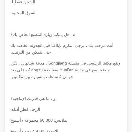
الشحن فقط لـ
السوق المحلية.
ه ، هل يمكننا زيارة المصنع الخاص بك؟
أنت مرحب بك ، يرجى التكرم بإبلاغنا قبل الجدولة الخاصة بك
حتى نتمكن من الترتيب.
ويقع مكتبنا الرئيسي في منطقة Songjiang ، مدينة شنغهاي ، لكن
مصنعنا يقع في مدينة Huai'an بمقاطعة Jiangsu ، على بعد
حوالي 4 ساعات بالسيارة بين مكانين.
و ، ما هي قدرتك الإنتاجية؟
الرجاء انظر أدناه:
الملابس: 60.000 مجموعة / أسبوع
الأحذية: 45000 زوج / أسبوع