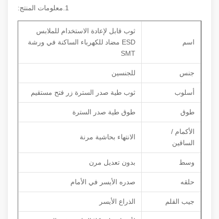
1.معلومات المنتج:
ثوب قابل لإعادة الاستخدام للملابس
اسم
ESD مضاد للكهرباء الساكنة في ورشة
SMT
جنس
للجنسين
أسلوب
ثوب طية صدر السترة زر فتح مستقيم
طوق
طوق طية صدر السترة
الأكمام /
الانتهاء بحاشية مرنة
الساقين
وسط
بدون تعديل مرن
حلقه
صدره الأيسر في الأمام
جيب القلم
الذراع الأيسر