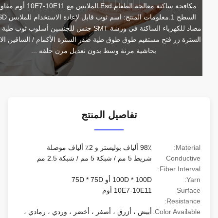
مكافحة ساكنة معالجة الطعام Esd الملابس مع 10E7-10E11 أوم مقاومة 
السطح 1.معلومات المنتج: اسم ثوب قابل لإعادة الاستخدام للملابس ESD 
مضاد للكهرباء الساكنة في ورشة SMT جنس للجنسين أسلوب ثوب طية صدر 
السترة زر فتح مستقيم طوق طوق طية صدر السترة الأكمام / الساقين الانتهاء 
بحاشية مرنة وسط بدون تعديل مرن حلقه ...
تفاصيل المنتج
Material:
98٪ ألياف بوليستر و 2٪ ألياف موصلة
Conductive
شريط 5 مم / شبكة 5 مم / شبكة 2.5 مم
Fiber Interval:
Yarn:
100D * 100D أو 75D * 75D
Surface
10E7-10E11 أوم
Resistance:
Color Available:
أبيض ، أزرق ، أصفر ، أخضر ، وردي ، رمادي ،