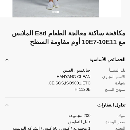
مكافحة ساكنة معالجة الطعام Esd الملابس
م مقاومة السطح
صائص الأساسية
 المنشأ
جيانغسو ، الصين
سم التجاري
HANYANG CLEAN
دة
CE,SGS,ISO9001,ETC.
ذج المنتج
H-1120B
ول العقارات
ك
200 مجموعة
 الوحدة
قابل للتفاوض
بئة
1 مجموعة / كيس ، 50 كيس / الشركة التونسية