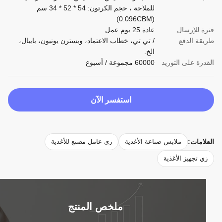
للملاحة ، حجم الكرتون: 54 * 52 * 34 سم
(0.096CBM)
ة للإرسال
عادة 25 يوم عمل
قة الدفع
/ تي تي، خطاب الاعتماد، ويسترن يونيون، بايبال،
الخ.
درة على التوريد
60000 مجموعة / أسبوع
استفسر الآن
لامات:
ملابس صناعة الأغذية
زي عامل مصنع للأغذية
ي تجهيز الأغذية
ملخص المنتج