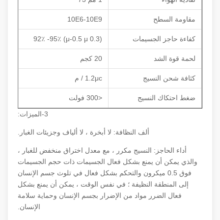
مقاومة السطح
10E6-10E9
كفاءة حاجز الجسيمات
(0.3 μ-0.5 μ) 92٪ -95٪
لحمة قوة الشد
20 كجم
كثافة شحن النسيج
1.2μc / م
ضغط احتكاك النسيج
<300 فولت
3-الميزات:
ألف النظافة: لا أبخرة ، لا ألياف وجزيئات الغبار.
أداء الحاجز: النسيج مكرر ، مع معدل اختراق منخفض للغبار ،
والذي يمكن أن يمنع بشكل فعال الجسيمات ذات حجم الجسيمات
فوق 0.5 ميكرون والتحكم بشكل فعال في تلوث جسم الإنسان
إلى المنطقة النظيفة ؛ في نفس الوقت ، يمكن أن يمنع بشكل
فعال الضرر مواد من الإضرار بجسم الإنسان وحماية سلامة
الإنسان.