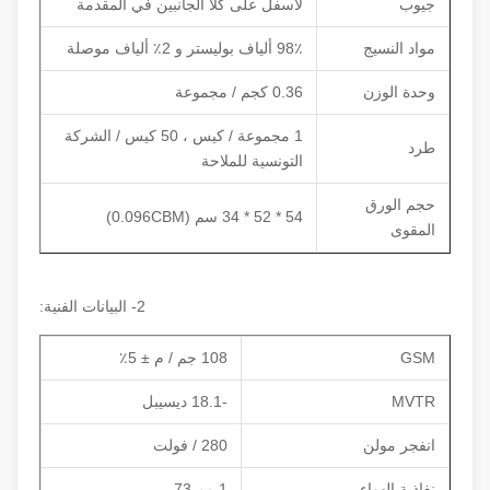
جيوب
لأسفل على كلا الجانبين في المقدمة
مواد النسيج
98٪ ألياف بوليستر و 2٪ ألياف موصلة
وحدة الوزن
0.36 كجم / مجموعة
1 مجموعة / كيس ، 50 كيس / الشركة
طرد
التونسية للملاحة
حجم الورق
54 * 52 * 34 سم (0.096CBM)
المقوى
2- البيانات الفنية:
GSM
108 جم / م ± 5٪
MVTR
-18.1 ديسيبل
انفجر مولن
280 / فولت
نفاذية الهواء
1 مم 73