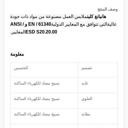
وصف المنتج
هانيانغ كلين
ملابس العمل مصنوعة من
مواد ذات جودة
عالية
التي تتوافق مع المعايير الدولية
EN / 61340 و ANSI /
ESD S20.20.00
المعايير.
معلومة
تصميم
للجنسين
غايه
نسيج مضاد للكهرباء الساكنة
العلوي
نسيج مضاد للكهرباء الساكنة
بطانة
نسيج مضاد للكهرباء الساكنة