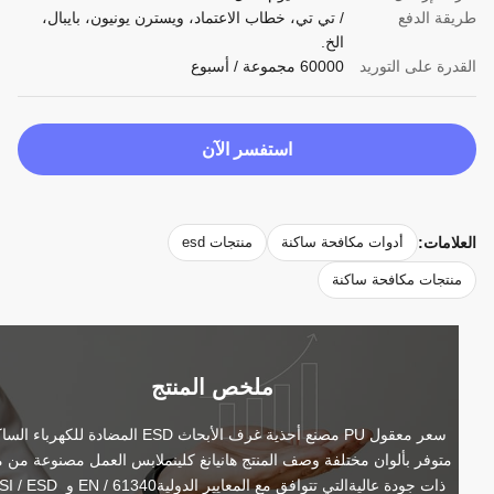
قة الدفع
/ تي تي، خطاب الاعتماد، ويسترن يونيون، بايبال،
الخ.
درة على التوريد
60000 مجموعة / أسبوع
استفسر الآن
لامات:
أدوات مكافحة ساكنة
منتجات esd
نتجات مكافحة ساكنة
ملخص المنتج
سعر معقول PU مصنع أحذية غرف الأبحاث ESD المضادة للكهرباء الساكنة 
متوفر بألوان مختلفة وصف المنتج هانيانغ كلينملابس العمل مصنوعة من مواد 
ذات جودة عاليةالتي تتوافق مع المعايير الدوليةEN / 61340 و ANSI / ESD 