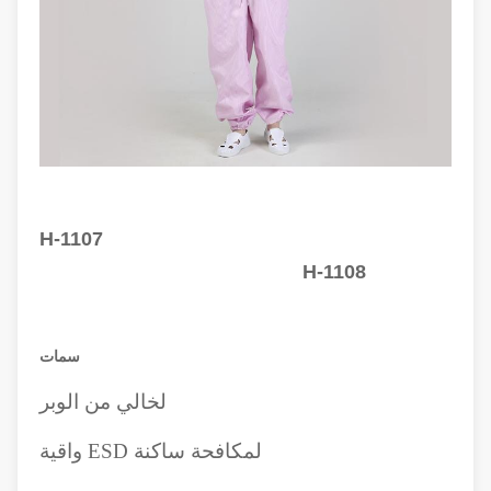
H-1107
H-1108
سمات
ل
خالي من الوبر
ل
مكافحة ساكنة ESD واقية