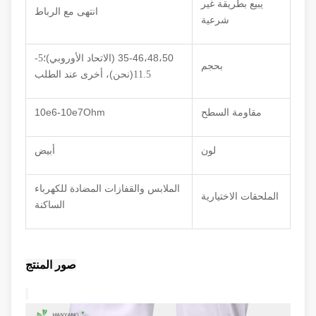
يبيع بطريقة غير
انتهى مع الرباط
شرعية
)
35-46،48،50 (
الاتحاد الأوروبي
؛5-
بحجم
)
(
11.5
نحن
، أخرى عند الطلب
مقاومة السطح
-10e7Ohm
10e6
لون
أبيض
الملابس والقفازات المضادة للكهرباء
الملحقات الاختيارية
الساكنة
صور المنتج