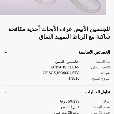
جنسين الأبيض غرف الأبحاث أحذية مكافحة
كنة مع الرباط التمهيد الساق
صائص الأساسية
 المنشأ
جيانغسو ، الصين
سم التجاري
HANYANG CLEAN
دة
CE,SGS,ISO9001,ETC.
ذج المنتج
H-3516
ول العقارات
ك
50-299 زوجا
 الوحدة
قابل للتفاوض
ة للإرسال
عادة 25 يوم عمل