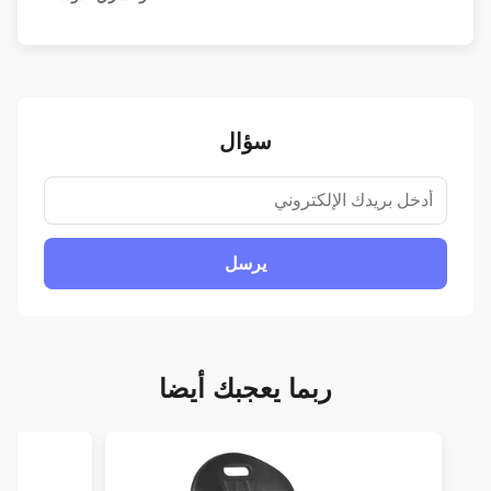
سؤال
يرسل
ربما يعجبك أيضا