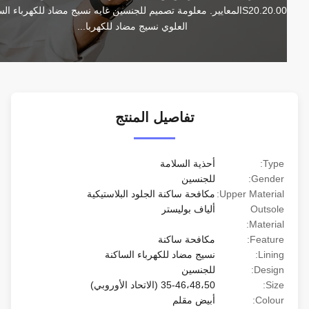
S20.20.00المعايير. معلومة تصميم للجنسين غايه نسيج مضاد للكهرباء الساكنة 
العلوي نسيج مضاد للكهربا...
تفاصيل المنتج
Type:
أحذية السلامة
Gender:
للجنسين
Upper Material:
مكافحة ساكنة الجلود البلاستيكية
Outsole
ألياف بوليستر
Material:
Feature:
مكافحة ساكنة
Lining:
نسيج مضاد للكهرباء الساكنة
Design:
للجنسين
Size:
35-46،48،50 (الاتحاد الأوروبي)
Colour:
أبيض مقلم