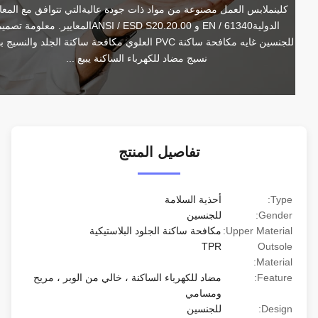
كلينملابس العمل مصنوعة من مواد ذات جودة عاليةالتي تتوافق مع المعايير 
الدوليةEN / 61340 و ANSI / ESD S20.20.00المعايير. معلومة تصميم 
للجنسين غايه مكافحة ساكنة PVC العلوي مكافحة ساكنة الجلد والنسيج بطانة 
نسيج مضاد للكهرباء الساكنة يبيع ...
تفاصيل المنتج
Type:
أحذية السلامة
Gender:
للجنسين
Upper Material:
مكافحة ساكنة الجلود البلاستيكية
TPR
Outsole
Material:
Feature:
مضاد للكهرباء الساكنة ، خالي من الوبر ، مريح
ومسامي
Design:
للجنسين