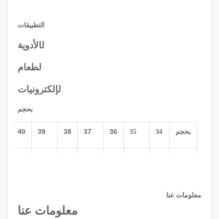
التطبيقات
ل
الأدوية
ل
طعام
ل
إلكترونيات
بحجم
41
40
39
38
37
36
بحجم
34
35
25.5
25
24.5
24
23.5
23
22.5
22
سم
معلومات عنا
معلومات عنا