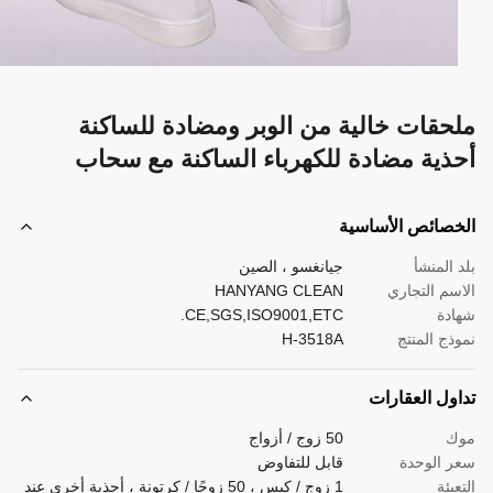
حقات خالية من الوبر ومضادة للساكنة
ذية مضادة للكهرباء الساكنة مع سحاب
صائص الأساسية
 المنشأ
جيانغسو ، الصين
سم التجاري
HANYANG CLEAN
دة
CE,SGS,ISO9001,ETC.
ذج المنتج
H-3518A
ول العقارات
ك
50 زوج / أزواج
 الوحدة
قابل للتفاوض
بئة
1 زوج / كيس ، 50 زوجًا / كرتونة ، أحذية أخرى عند