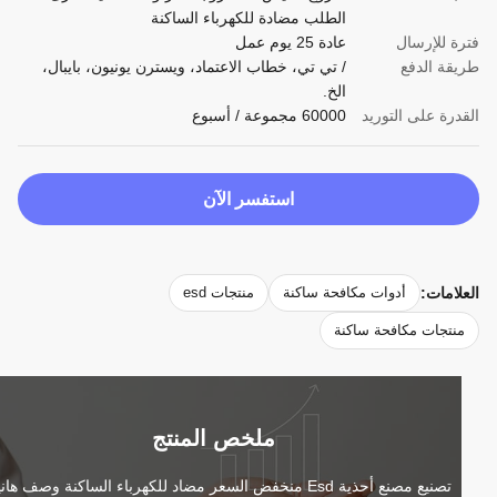
الطلب مضادة للكهرباء الساكنة
ة للإرسال
عادة 25 يوم عمل
قة الدفع
/ تي تي، خطاب الاعتماد، ويسترن يونيون، بايبال،
الخ.
درة على التوريد
60000 مجموعة / أسبوع
استفسر الآن
لامات:
أدوات مكافحة ساكنة
منتجات esd
نتجات مكافحة ساكنة
ملخص المنتج
تصنيع مصنع أحذية Esd منخفض السعر مضاد للكهرباء الساكنة وصف هانيانغ 