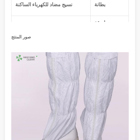
بطانة
نسيج مضاد للكهرباء الساكنة
يبيع بطريقة
الانتهاء مع سحاب ، تنحنح مرن
غير شرعية
صور المنتج
35-46،48،50 (الاتحاد الأوروبي) ؛5-
بحجم
11.5 (الولايات المتحدة) ، أخرى عند
الطلب
مقاومة
10e6-10e7Ohm
السطح
لون
أبيض
الملحقات
الملابس والقفازات المضادة
الاختيارية
للكهرباء الساكنة