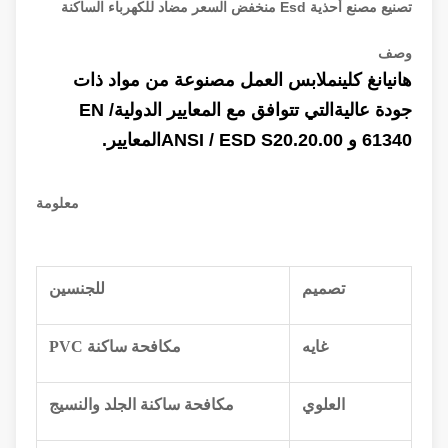
تصنيع مصنع أحذية Esd منخفض السعر مضاد للكهرباء الساكنة
وصف
هانيانغ كلين
ملابس العمل مصنوعة من
مواد ذات
جودة عالية
التي تتوافق مع المعايير الدولية
EN /
61340 و ANSI / ESD S20.20.00
المعايير.
معلومة
تصميم
للجنسين
غايه
مكافحة ساكنة PVC
العلوي
مكافحة ساكنة الجلد والنسيج