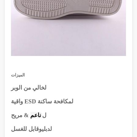
الميزات
ل
خالي من الوبر
ل
مكافحة ساكنة ESD واقية
ل
ناعم
& مريح
ل
دبليو
قابل للغسل