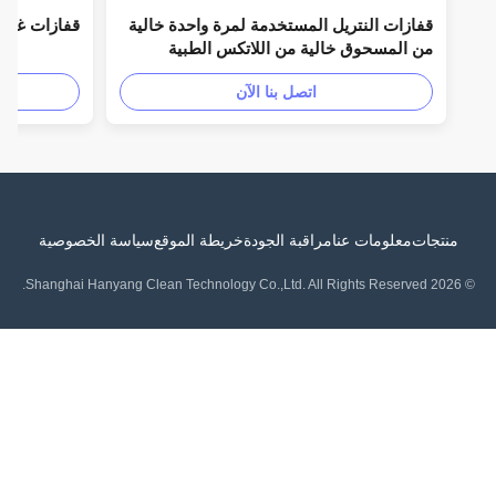
قفازات النتريل المستخدمة لمرة واحدة خالية
قفازات غرف الأب
من المسحوق خالية من اللاتكس الطبية
والصناعية الصف الأزرق / الوردي XS-L
اتصل بنا الآن
الأحجام المعتمدة من قبل FDA مرنة حماية
حاجز مريحة
منتجات
معلومات عنا
مراقبة الجودة
خريطة الموقع
سياسة الخصوصية