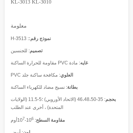
KL-3013 KL-3010
معلومة
نموذج رقم:
: H-3513
تصميم
: للجنسين
غايه
: مادة PVC مقاومة للحرارة الساكنة
العلوي
: مكافحة ساكنة
جلد PVC
بطانة
: نسيج مضاد للكهرباء الساكنة
بحجم
: 35-46،48،50 (الاتحاد الأوروبي) ؛5-11.5 (الولايات
المتحدة) ، أخرى عند الطلب
7
6
مقاومة السطح
: 10
-10
أوم
لون
: أبيض