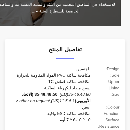
للاستخدام في المناطق المحمية من البيئة والتنمية المستدامة والمناطق 
الخاضعة للسيطرة البيئية م...
تفاصيل المنتج
Design:
للجنسين
Sole:
مكافحة ساكنة PVC المواد المقاومة للحرارة
Upper:
مكافحة ساكنة قماش TC
Lining:
نسيج مضاد للكهرباء الساكنة
Size:
35-46,48,50(EU);
35-46،48،50 (الاتحاد
الأوروبي) ؛
5-11.5(US),other on request
<
Colour:
أبيض
Function:
مكافحة ساكنة ESD واقية
Surface
10 ^ 6-10 ^ 7 أوم
Resistance: