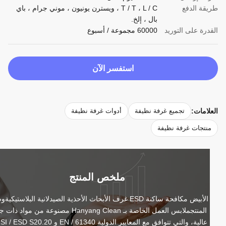
قة الدفع
T / T ، L / C ، ويسترن يونيون ، موني جرام ، باي
بال ، إلخ.
درة على التوريد
60000 مجموعة / أسبوع
استفسر الآن
لامات:
تجميع غرفة نظيفة
أدوات غرفة نظيفة
نتجات غرفة نظيفة
ملخص المنتج
الأبيض مكافحة ساكنة ESD غرف الأبحاث الأحذية الصيدلانية البلاستيكيةوصف 
المنتجملابس العمل الخاصة بـ Hanyang Clean مصنوعة من مواد ذات جودة 
عالية، والتي تتوافق مع المعايير الدولية EN / 61340 و ANSI / ESD S20.20. 