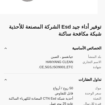
توفير أداء جيد Esd الشركة المصنعة للأحذية
كة مكافحة ساكنة
صائص الأساسية
 المنشأ
جيانغسو ، الصين
سم التجاري
HANYANG CLEAN
دة
CE,SGS,ISO9001,ETC.
ول العقارات
ك
50 زوج / أزواج
 الوحدة
قابل للتفاوض
بئة
أحذية شبكة CTN Esd المضادة للكهرباء الساكنة
ة للإرسال
عادة 25 يوم عمل