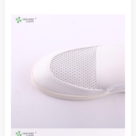
بيانات التعبئة
50 زوج / كرتون
التعقيم بدرجة
/
حرارة عالية
خارج حجم
52 * 34 * 54 سم
الكرتون