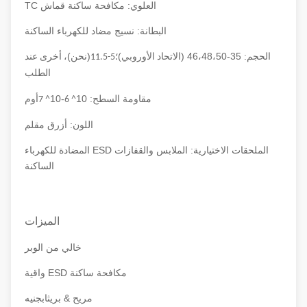
العلوي: مكافحة ساكنة قماش TC
البطانة: نسيج مضاد للكهرباء الساكنة
الحجم: 35-46،48،50 (
)
(
)
الاتحاد الأوروبي
؛5-11.5
نحن
، أخرى عند
الطلب
مقاومة السطح: 10
-10
أوم
^ 7
^ 6
اللون: أزرق مقلم
الملحقات الاختيارية: الملابس والقفازات ESD المضادة للكهرباء
الساكنة
الميزات
خالي من الوبر
مكافحة ساكنة ESD واقية
مريح &
جنيه
بريثاب