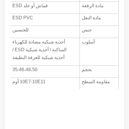
مادة الرقعة
قماش أو جلد ESD
مادة النعل
ESD PVC
جنس
للجنسين
أسلوب
أحذية شبكية مضادة للكهرباء
الساكنة / أحذية شبكية ESD /
أحذية شبكية للغرفة النظيفة
بحجم
35-46،48،50
مقاومة السطح
10E7-10E11 أوم
اللون متاح
دبليو
هايت
وزن
413.6 جرام
طريقة التعبئة
1 زوج / كيس