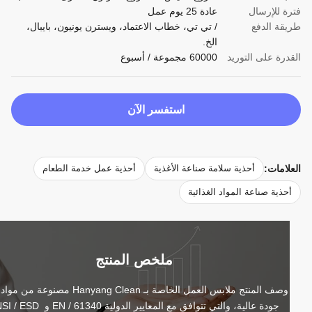
ة للإرسال
عادة 25 يوم عمل
قة الدفع
/ تي تي، خطاب الاعتماد، ويسترن يونيون، بايبال،
الخ.
درة على التوريد
60000 مجموعة / أسبوع
استفسر الآن
لامات:
أحذية سلامة صناعة الأغذية
أحذية عمل خدمة الطعام
حذية صناعة المواد الغذائية
ملخص المنتج
وصف المنتج ملابس العمل الخاصة بـ Hanyang Clean مصنوعة من مواد ذات 
جودة عالية، والتي تتوافق مع المعايير الدولية EN / 61340 و ANSI / ESD 