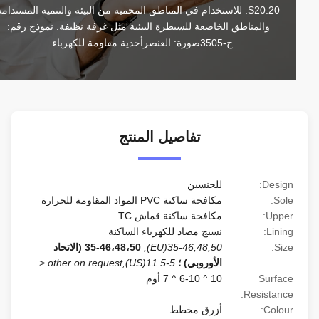
S20.20. للاستخدام في المناطق المحمية من البيئة والتنمية المستدامة 
والمناطق الخاضعة للسيطرة البيئية مثل غرفة نظيفة. نموذج رقم: 
ح-3505صورة: العنصرأحذية مقاومة للكهرباء ...
تفاصيل المنتج
Design:
للجنسين
Sole:
مكافحة ساكنة PVC المواد المقاومة للحرارة
Upper:
مكافحة ساكنة قماش TC
Lining:
نسيج مضاد للكهرباء الساكنة
Size:
35-46,48,50(EU);
35-46،48،50 (الاتحاد
الأوروبي) ؛
5-11.5(US),other on request
<
Surface
10 ^ 6-10 ^ 7 أوم
Resistance:
Colour:
أزرق مخطط