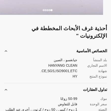
ذية غرف الأبحاث المخططة في
إلكترونيات "
صائص الأساسية
 المنشأ
جيانغسو ، الصين
سم التجاري
HANYANG CLEAN
دة
CE,SGS,ISO9001,ETC.
ذج المنتج
HY
ول العقارات
ك
50-99 زوجًا
 الوحدة
قابل للتفاوض
بئة
1 زوج / كيس ، 50 زوج / كرتون ، أخرى عند الطلب