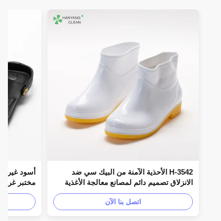
H-3542 الأحذية الآمنة من البيك سي ضد
أسود غير زلة صناع
الانزلاق تصميم دائم لمصانع معالجة الأغذية
والعمل في الهواء الطلق
المضادة للكهرباء 
اتصل بنا الآن