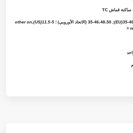
ساكنة قماش TC
35-46,4
35-46،48،50 (الاتحاد الأوروبي) ؛
5-11.5(US),other on
<
r
احد