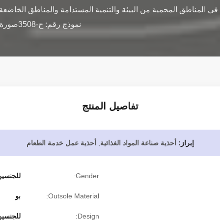
نموذج رقم: ح-3508صورة:معلومة رقم الموديل: H-3508ال...
تفاصيل المنتج
إبراز:
أحذية صناعة المواد الغذائية
,
أحذية عمل خدمة الطعام
Gender:
للجنسي
Outsole Material:
بو
Design:
للجنسي