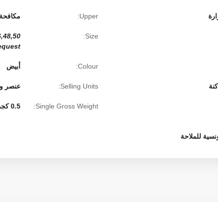
Upper:
مكافحة 
8,50(EU);
Size:
equest
Colour:
أبيض
كنة
Selling Units:
عنصر و
Single Gross Weight:
0.5 كجم