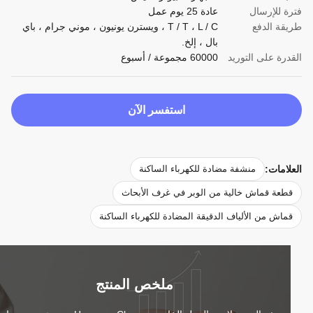
 للإرسال
عادة 25 يوم عمل
قة الدفع
T / T ، L / C ، ويسترن يونيون ، موني جرام ، باي
بال ، إلخ.
رة على التوريد
60000 مجموعة / أسبوع
استفسر الآن
امات:
منشفة مضادة للكهرباء الساكنة
طعة قماش خالية من الوبر في غرف الأبحاث
اش من الألياف الدقيقة المضادة للكهرباء الساكنة
ملخص المنتج