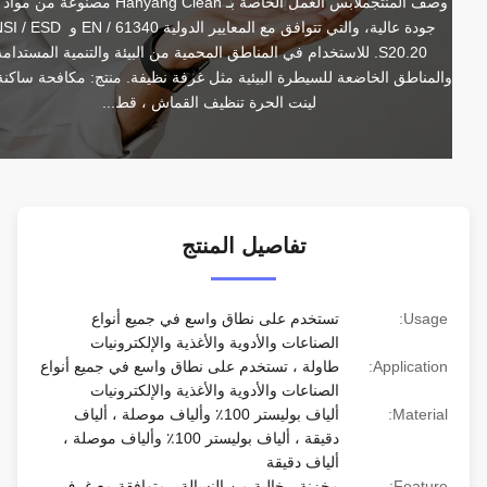
وصف المنتجملابس العمل الخاصة بـ Hanyang Clean مصنوعة من مواد ذات 
جودة عالية، والتي تتوافق مع المعايير الدولية EN / 61340 و ANSI / ESD 
S20.20. للاستخدام في المناطق المحمية من البيئة والتنمية المستدامة 
والمناطق الخاضعة للسيطرة البيئية مثل غرفة نظيفة. منتج: مكافحة ساكنة esd 
لينت الحرة تنظيف القماش ، قط...
تفاصيل المنتج
Usage:
تستخدم على نطاق واسع في جميع أنواع
الصناعات والأدوية والأغذية والإلكترونيات
Application:
طاولة ، تستخدم على نطاق واسع في جميع أنواع
الصناعات والأدوية والأغذية والإلكترونيات
Material:
ألياف بوليستر 100٪ وألياف موصلة ، ألياف
دقيقة ، ألياف بوليستر 100٪ وألياف موصلة ،
ألياف دقيقة
Feature:
مخزنة ، خالية من النسالة ، متوافقة مع غرف