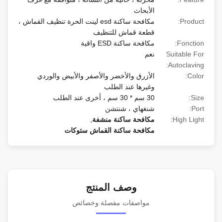
الأبحاث
Product:
مكافحة ساكنة esd لينت الحرة تنظيف القماش ،
قطعة قماش للتنظيف
Fonction:
مكافحة ساكنة ESD واقية
Suitable For
نعم
Autoclaving:
Color:
الأزرق والأخضر والأصفر والأبيض والوردي
وغيرها عند الطلب
Size:
30 سم * 30 سم ، أخرى عند الطلب
Port:
شنغهاي ، شنتشن
High Light:
مكافحة ساكنة منشفة
,
مكافحة ساكنة القماش ستوكات
وصف المنتج
مواصفات مفصلة وخصائص