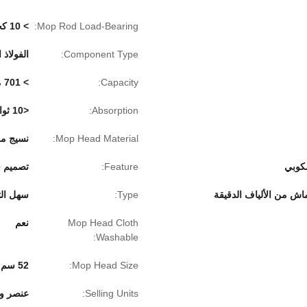
Mop Rod Load-Bearing:
> 10 كجم
Component Type:
الفولاذ المقاوم ل
Capacity:
> 701 مل
Absorption:
<10 ثوان
Mop Head Material:
نسيج من
كوبي
Feature:
تصميم خ
Type:
سهل الت
Mop Head Cloth
نعم
Washable:
Mop Head Size:
52 سم * 15 سم
Selling Units:
عنصر و