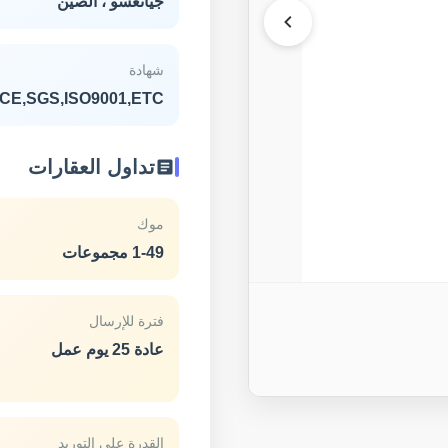
جيانغسو ، الصين
شهادة
CE,SGS,ISO9001,ETC.
تداول العقارات
موك
1-49 مجموعات
فترة للإرسال
عادة 25 يوم عمل
القدرة على التوريد