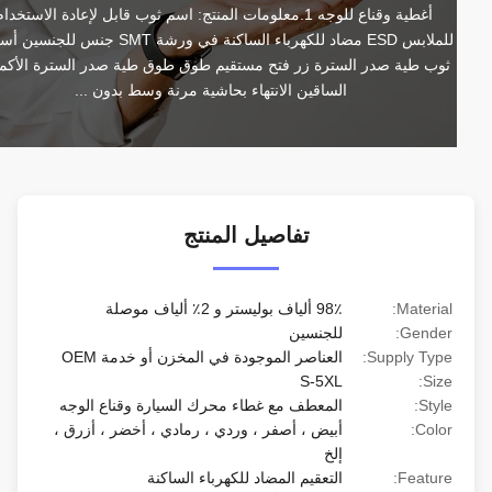
أغطية وقناع للوجه 1.معلومات المنتج: اسم ثوب قابل لإعادة الاستخدام 
للملابس ESD مضاد للكهرباء الساكنة في ورشة SMT جنس للجنسين أسلوب 
ثوب طية صدر السترة زر فتح مستقيم طوق طوق طية صدر السترة الأكمام / 
الساقين الانتهاء بحاشية مرنة وسط بدون ...
تفاصيل المنتج
Material:
98٪ ألياف بوليستر و 2٪ ألياف موصلة
Gender:
للجنسين
Supply Type:
العناصر الموجودة في المخزن أو خدمة OEM
S-5XL
Size:
Style:
المعطف مع غطاء محرك السيارة وقناع الوجه
Color:
أبيض ، أصفر ، وردي ، رمادي ، أخضر ، أزرق ،
إلخ
Feature:
التعقيم المضاد للكهرباء الساكنة