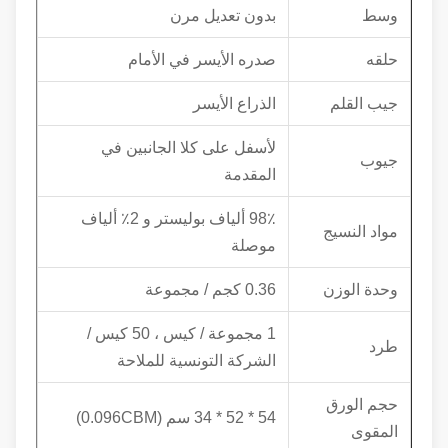
وسط
بدون تعديل مرن
حلقه
صدره الأيسر في الأمام
جيب القلم
الذراع الأيسر
لأسفل على كلا الجانبين في
جيوب
المقدمة
98٪ ألياف بوليستر و 2٪ ألياف
مواد النسيج
موصلة
وحدة الوزن
0.36 كجم / مجموعة
1 مجموعة / كيس ، 50 كيس /
طرد
الشركة التونسية للملاحة
حجم الورق
54 * 52 * 34 سم (0.096CBM)
المقوى