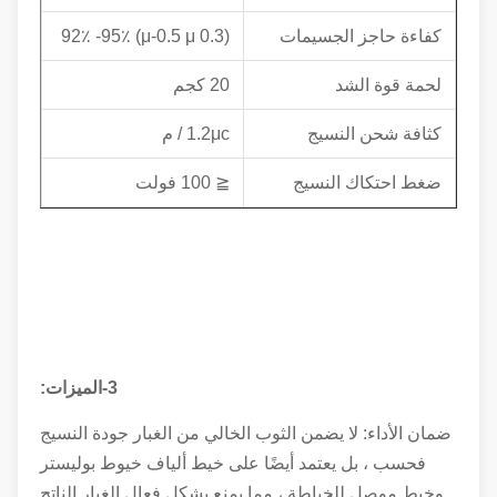
كفاءة حاجز الجسيمات
(0.3 μ-0.5 μ) 92٪ -95٪
لحمة قوة الشد
20 كجم
كثافة شحن النسيج
1.2μc / م
ضغط احتكاك النسيج
≦ 100 فولت
3-الميزات:
ضمان الأداء: لا يضمن الثوب الخالي من الغبار جودة النسيج
فحسب ، بل يعتمد أيضًا على خيط ألياف خيوط بوليستر
وخيط موصل للخياطة ، مما يمنع بشكل فعال الغبار الناتج