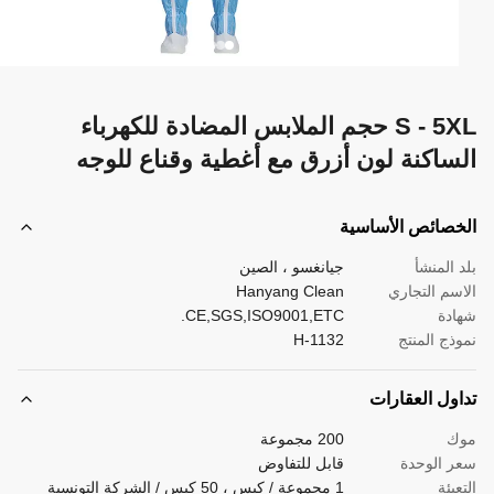
S - 5XL حجم الملابس المضادة للكهرباء
ساكنة لون أزرق مع أغطية وقناع للوجه
صائص الأساسية
 المنشأ
جيانغسو ، الصين
سم التجاري
Hanyang Clean
دة
CE,SGS,ISO9001,ETC.
ذج المنتج
H-1132
ول العقارات
ك
200 مجموعة
 الوحدة
قابل للتفاوض
بئة
1 مجموعة / كيس ، 50 كيس / الشركة التونسية