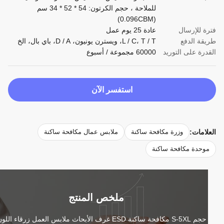
للملاحة ، حجم الكرتون: 54 * 52 * 34 سم
(0.096CBM)
ة للإرسال
عادة 25 يوم عمل
قة الدفع
L / C، T / T، ويسترن يونيون، D / A، باي بال، الخ
درة على التوريد
60000 مجموعة / أسبوع
استفسر الآن
لامات:
وزرة مكافحة ساكنة
ملابس عمال مكافحة ساكنة
وحدة مكافحة ساكنة
ملخص المنتج
حجم S-5XL مكافحة ساكنة ESD غرف الأبحاث ملابس العمل زرقاء اللون مع 