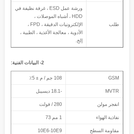
ورشة عمل ESD ، غرفة نظيفة في
HDD ، أشباه الموصلات ،
طلب
الإلكترونيات الدقيقة ، FPD ،
الأدوية ، معالجة الأغذية ، الطبية ،
إلخ.
2- البيانات الفنية:
GSM
108 جم / م ± 5٪
MVTR
-18.1 ديسيبل
انفجر مولن
280 / فولت
نفاذية الهواء
1 مم 73
مقاومة السطح
10E6-10E9