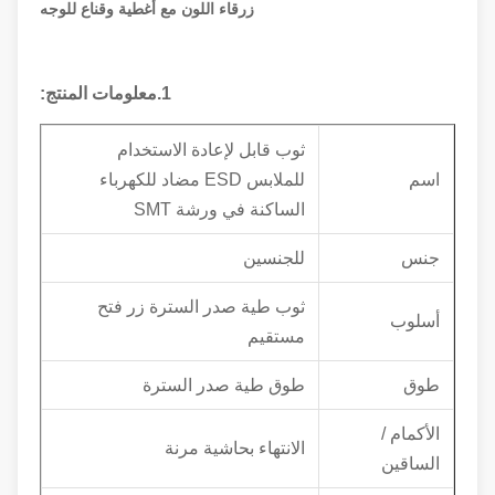
زرقاء اللون مع أغطية وقناع للوجه
1.معلومات المنتج:
ثوب قابل لإعادة الاستخدام
اسم
للملابس ESD مضاد للكهرباء
الساكنة في ورشة SMT
جنس
للجنسين
ثوب طية صدر السترة زر فتح
أسلوب
مستقيم
طوق
طوق طية صدر السترة
الأكمام /
الانتهاء بحاشية مرنة
الساقين