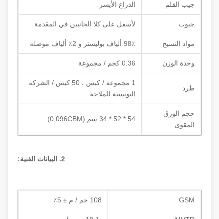
جيب القلم
الذراع الأيسر
جيوب
لأسفل على كلا الجانبين في المقدمة
مواد النسيج
98٪ ألياف بوليستر و 2٪ ألياف موصلة
وحدة الوزن
0.36 كجم / مجموعة
1 مجموعة / كيس ، 50 كيس / الشركة
طرد
التونسية للملاحة
حجم الورق
54 * 52 * 34 سم (0.096CBM)
المقوى
2. البيانات الفنية:
GSM
108 جم / م ± 5٪