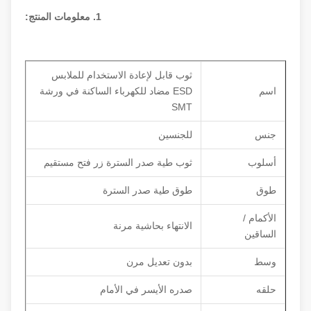
1. معلومات المنتج:
ثوب قابل لإعادة الاستخدام للملابس
اسم
ESD مضاد للكهرباء الساكنة في ورشة
SMT
جنس
للجنسين
أسلوب
ثوب طية صدر السترة زر فتح مستقيم
طوق
طوق طية صدر السترة
الأكمام /
الانتهاء بحاشية مرنة
الساقين
وسط
بدون تعديل مرن
حلقه
صدره الأيسر في الأمام