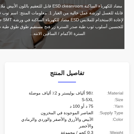
مضاد للكهرباء الساكنة ESD ckeanroom قابل للتعقيم باللون الأبيض ملابس 
قابلة للغسل لورشة عمل خالية من الغبار 1. معلومات المنتج: اسم ثوب قابل 
لإعادة الاستخدام للملابس ESD مضاد للكهرباء الساكنة في ورشة SMT جنس 
للجنسين أسلوب ثوب طية صدر السترة زر فتح مستقيم طوق طوق طية صدر 
السترة الأكمام / الساقين الانته...
تفاصيل المنتج
Material:
98٪ ألياف بوليستر و 2٪ ألياف موصلة
S-5XL
Size:
Yarn:
75 د أو 100 د
Supply Type:
العناصر الموجودة في المخزون
Color:
الأبيض والأزرق والأصفر والوردي والرمادي
والأخضر
Weight:
0.3 كجم / مجموعة