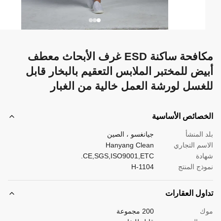
مكافحة ساكنة ESD غرف الأبحاث معطف
يض للمختبر الملابس التعقيم بالبخار قابل
غسل لورشة العمل خالية من الغبار
صائص الأساسية
 المنشأ
جيانغسو ، الصين
سم التجاري
Hanyang Clean
دة
CE,SGS,ISO9001,ETC.
ذج المنتج
H-1104
ول العقارات
ك
200 مجموعة