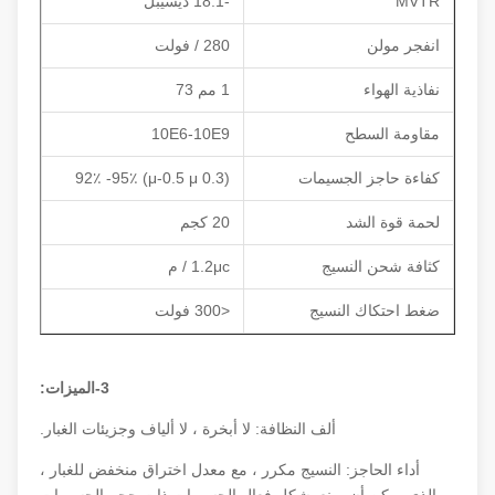
MVTR
-18.1 ديسيبل
انفجر مولن
280 / فولت
نفاذية الهواء
1 مم 73
مقاومة السطح
10E6-10E9
كفاءة حاجز الجسيمات
(0.3 μ-0.5 μ) 92٪ -95٪
لحمة قوة الشد
20 كجم
كثافة شحن النسيج
1.2μc / م
ضغط احتكاك النسيج
<300 فولت
3-الميزات:
ألف النظافة: لا أبخرة ، لا ألياف وجزيئات الغبار.
أداء الحاجز: النسيج مكرر ، مع معدل اختراق منخفض للغبار ،