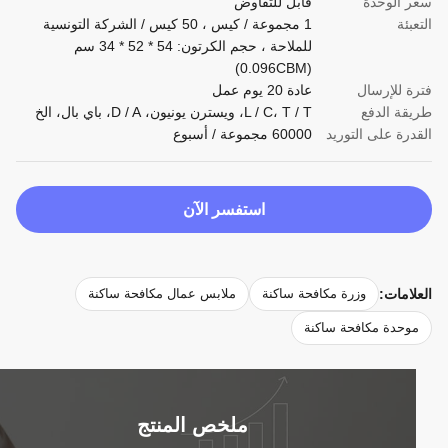
 الوحدة
قابل للتفاوض
بئة
1 مجموعة / كيس ، 50 كيس / الشركة التونسية
للملاحة ، حجم الكرتون: 54 * 52 * 34 سم
(0.096CBM)
ة للإرسال
عادة 20 يوم عمل
قة الدفع
L / C، T / T، ويسترن يونيون، D / A، باي بال، الخ
درة على التوريد
60000 مجموعة / أسبوع
استفسر الآن
لامات:
وزرة مكافحة ساكنة
ملابس عمال مكافحة ساكنة
وحدة مكافحة ساكنة
ملخص المنتج